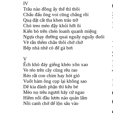
IV
Trâu nào đồng ấy thế thì thôi
Chấu đấu ông voi cũng chẳng rồi
Quạ đặt cắt tha khen tráo trở
Chó treo mèo đậy khỏi hỡi ôi
Kiến bò trên chén loanh quanh miệng
Ngựa chạy đường quai nguẩy nguẩy đuôi
Vẽ rắn thêm chân thôi chớ chớ
Bếp nhà nhẽ có để gà bơi
V
Ếch khò đáy giếng khéo xôn xao
Ve réo trên cây cũng rêu rao
Réo rắt con chim hay hót gió
Vuốt hàm ông cọp lại không sao
Dê kia đành phận thì kêu bé
Mèo nọ trêu ngươi hãy cứ ngao
Hiềm nỗi đầu lươn nào quản lấm
Nồi canh chớ để lộn sâu vào