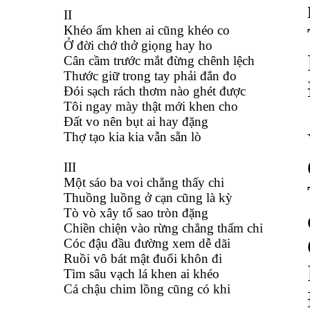
II
Khéo ấm khen ai cũng khéo co
Ở đời chớ thở giọng hay ho
Cân cầm trước mắt đừng chênh lệch
Thước giữ trong tay phải đắn đo
Đói sạch rách thơm nào ghét được
Tôi ngay mày thật mới khen cho
Đất vo nên bụt ai hay đặng
Thợ tạo kia kia vẫn sẵn lò
III
Một sáo ba voi chẳng thấy chi
Thuồng luồng ở cạn cũng là kỳ
Tò vò xây tổ sao tròn đặng
Chiền chiện vào rừng chẳng thấm chi
Cóc đậu đầu đường xem dễ dãi
Ruồi vô bát mật đuổi khôn đi
Tìm sâu vạch lá khen ai khéo
Cá chậu chim lồng cũng có khi