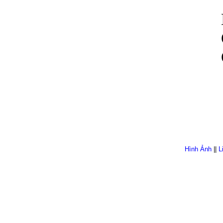
Hình Ảnh
||
L