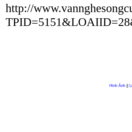
http://www.vannghesongc
TPID=5151&LOAIID=2
Hình Ảnh
||
L