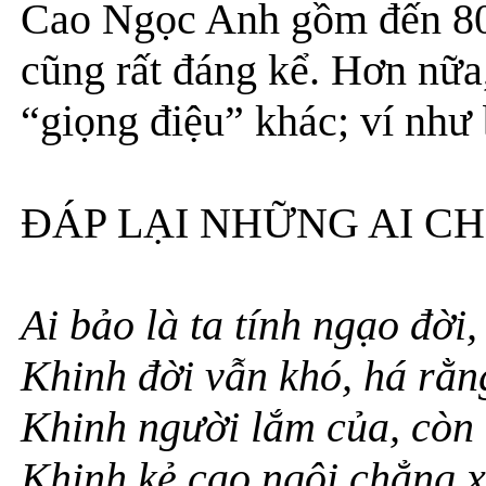
Cao Ngọc Anh gồm đến 80 
cũng rất đáng kể. Hơn nữa
“giọng điệu” khác; ví như 
ĐÁP LẠI NHỮNG AI C
Ai bảo là ta tính ngạo đời,
Khinh đời vẫn khó, há rằn
Khinh người lắm của, còn
Khinh kẻ cao ngôi chẳng 