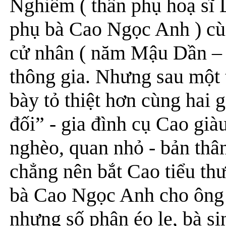
Nghiêm ( thân phụ hoạ sĩ
phụ bà Cao Ngọc Anh ) cù
cử nhân ( năm Mậu Dần – 1
thông gia. Nhưng sau một 
bày tỏ thiệt hơn cùng hai
đối” - gia đình cụ Cao giàu
nghèo, quan nhỏ - bản thân
chẳng nên bắt Cao tiểu th
bà Cao Ngọc Anh cho ông 
nhưng số phận éo le, bà s