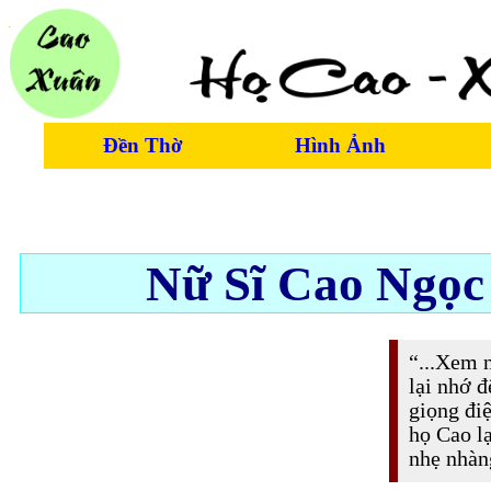
Đền Thờ
Hình Ảnh
Nữ Sĩ Cao Ngọc
“...Xem n
lại nhớ 
giọng điệ
họ Cao lạ
nhẹ nhàng