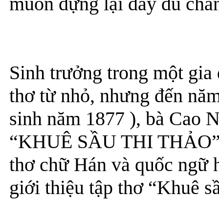
muốn dựng lại đầy đủ châ
Sinh trưởng trong một gia
thơ từ nhỏ, nhưng đến năm 
sinh năm 1877 ), bà Cao 
“KHUÊ SẦU THI THẢO”, t
thơ chữ Hán và quốc ngữ h
giới thiệu tập thơ “Khuê s