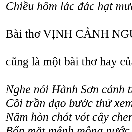
Chiều hôm lác đác hạt mư
Bài thơ VỊNH CẢNH N
cũng là một bài thơ hay củ
Nghe nói Hành Sơn cảnh tu
Cõi trần dạo bước thử xem
Năm hòn chót vót cây che
Bốn mặt mênh mông nước l