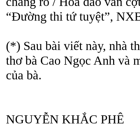
chẳng rõ / Hoa đào vẫn cợ
“Đường thi tứ tuyệt”, NXB
(*) Sau bài viết này, nhà 
thơ bà Cao Ngọc Anh và mộ
của bà.
NGUYỄN KHẮC PHÊ