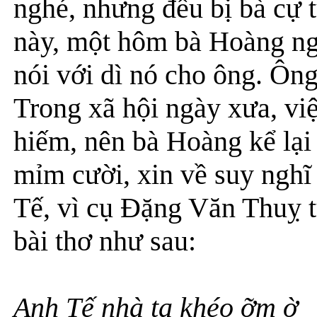
nghé, nhưng đều bị bà cự
này, một hôm bà Hoàng ngu
nói với dì nó cho ông. Ông
Trong xã hội ngày xưa, vi
hiếm, nên bà Hoàng kể lạ
mỉm cười, xin về suy nghĩ 
Tế, vì cụ Đặng Văn Thuỵ 
bài thơ như sau:
Anh Tế nhà ta khéo ỡm ờ