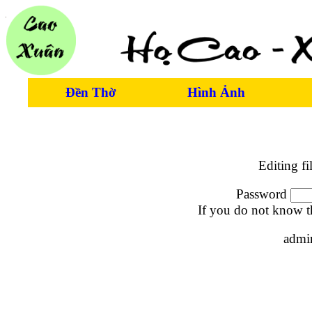
Đền Thờ
Hình Ảnh
Editing fi
Password
If you do not know t
admi