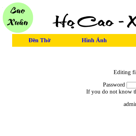
Đền Thờ
Hình Ảnh
Editing f
Password
If you do not know t
admi