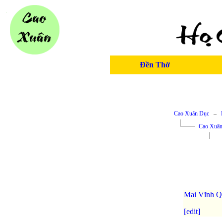
Đền Thờ
Cao Xuân Dục
–
Cao Xuân
Mai Vĩnh Q
[edit]