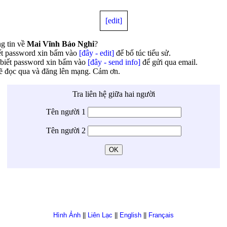
[edit]
g tin về
Mai Vĩnh Bảo Nghi
?
ết password xin bấm vào
[đây - edit]
để bổ túc tiểu sử.
biết password xin bấm vào
[đây - send info]
để gửi qua email.
ẽ đọc qua và đăng lên mạng. Cảm ơn.
Tra liên hệ giữa hai người
Tên người 1
Tên người 2
Hình Ảnh
||
Liên Lạc
||
English
||
Français