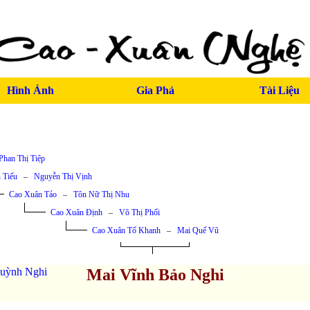
Hình Ảnh
Gia Phả
Tài Liệu
Phan Thị Tiệp
 Tiếu
–
Nguyễn Thị Vịnh
Cao Xuân Tảo
–
Tôn Nữ Thị Nhu
Cao Xuân Định
–
Võ Thị Phối
Cao Xuân Tố Khanh
–
Mai Quế Vũ
uỳnh Nghi
Mai Vĩnh Bảo Nghi