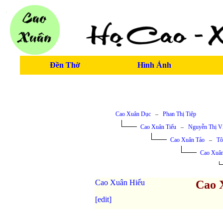
Đền Thờ
Hình Ảnh
Cao Xuân Dục
–
Phan Thị Tiệp
Cao Xuân Tiếu
–
Nguyễn Thị V
Cao Xuân Tảo
–
Tô
Cao Xuâ
Cao Xuân Hiểu
Cao 
[edit]