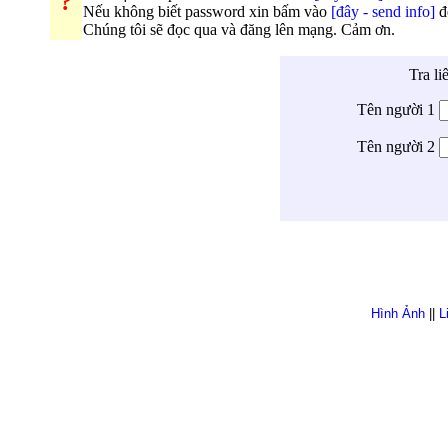
?
Nếu không biết password xin bấm vào
[đây - send info]
đ
Chúng tôi sẽ đọc qua và đăng lên mạng. Cảm ơn.
Tra li
Tên người 1
Tên người 2
Hình Ảnh
||
L