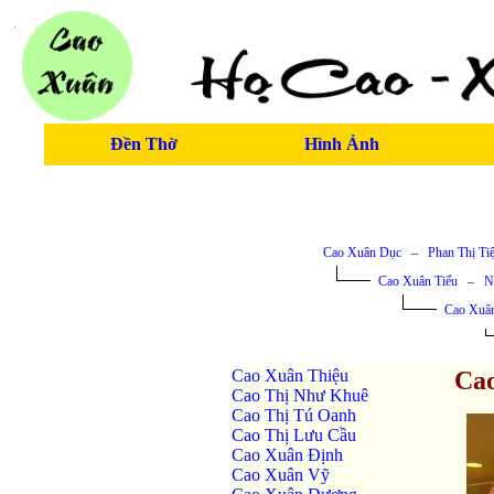
Đền Thờ
Hình Ảnh
Cao Xuân Dục
–
Phan Thị Ti
Cao Xuân Tiếu
–
N
Cao Xuâ
Cao Xuân Thiệu
Cao
Cao Thị Như Khuê
Cao Thị Tú Oanh
Cao Thị Lưu Cầu
Cao Xuân Định
Cao Xuân Vỹ