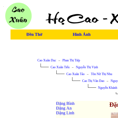
Đền Thờ
Hình Ảnh
Cao Xuân Dục
–
Phan Thị Tiệp
Cao Xuân Tiếu
–
Nguyễn Thị Vịnh
Cao Xuân Tảo
–
Tôn Nữ Thị Nhu
Cao Thị Văn Dao
–
Nguy
Nguyễn Khánh
Đặng Bình
Đặ
Đặng An
Đặng Linh