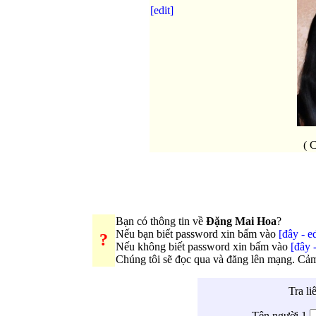
[edit]
( 
Bạn có thông tin về
Đặng Mai Hoa
?
Nếu bạn biết password xin bấm vào
[đây - ed
?
Nếu không biết password xin bấm vào
[đây 
Chúng tôi sẽ đọc qua và đăng lên mạng. Cả
Tra li
Tên người 1