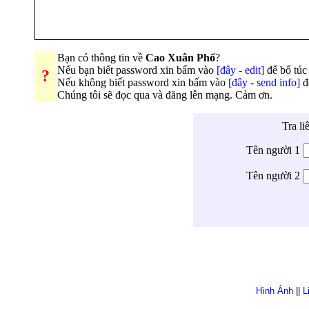
Bạn có thông tin về
Cao Xuân Phổ
?
Nếu bạn biết password xin bấm vào
[đây - edit]
để bổ túc 
?
Nếu không biết password xin bấm vào
[đây - send info]
đ
Chúng tôi sẽ đọc qua và đăng lên mạng. Cảm ơn.
Tra li
Tên người 1
Tên người 2
Hình Ảnh
||
L