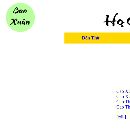
Đền Thờ
Cao Xu
Cao Xu
Cao Th
Cao Th
[edit]