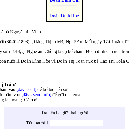
Đoàn Đình Chi
Đoàn Đình Hoè
và bà Nguyễn thị Vịnh.
ất (30-01-1898) tại làng Thịnh Mỹ, Nghệ An. Mất ngày 17-01 năm Tân
ý sửu 1913,tại Nghệ an. Chồng là cụ bố chánh Đoàn đình Chi nên tron
 con nuôi là Đoàn Đình Hòe và Đoàn Thị Toàn (tức bà Cao Thị Toàn 
hị Trân
?
n bấm vào
[đây - edit]
để bổ túc tiểu sử.
xin bấm vào
[đây - send info]
để gửi qua email.
ăng lên mạng. Cảm ơn.
Tra liên hệ giữa hai người
Tên người 1