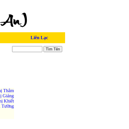
Liên Lạc
hị Thâm
ị Giảng
ị Khiết
ị Tường