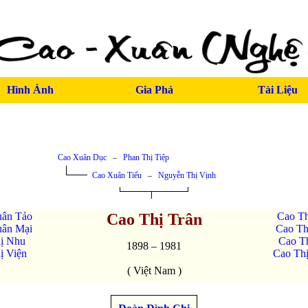
Hình Ảnh
Gia Phả
Tài Liệu
Cao Xuân Dục
–
Phan Thị Tiệp
Cao Xuân Tiếu
–
Nguyễn Thị Vịnh
ân Tảo
Cao Thị Trân
Cao T
ân Mại
Cao Th
ị Nhu
Cao Th
1898 – 1981
ị Viện
Cao Th
( Việt Nam )