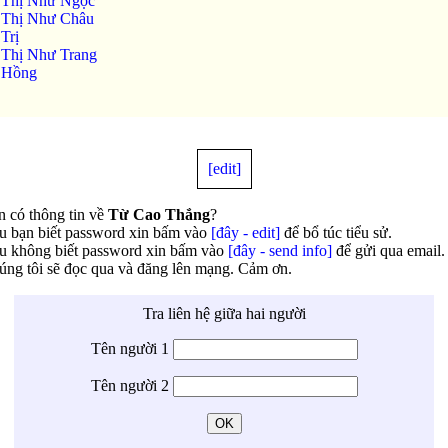
 Thị Như Ngọc
 Thị Như Châu
Trị
Thị Như Trang
 Hồng
[edit]
 có thông tin về
Từ Cao Thắng
?
u bạn biết password xin bấm vào
[đây - edit]
để bổ túc tiểu sử.
u không biết password xin bấm vào
[đây - send info]
để gửi qua email.
ng tôi sẽ đọc qua và đăng lên mạng. Cảm ơn.
Tra liên hệ giữa hai người
Tên người 1
Tên người 2