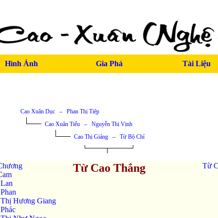
Hình Ảnh
Gia Phả
Tài Liệu
Cao Xuân Dục
–
Phan Thị Tiệp
Cao Xuân Tiếu
–
Nguyễn Thị Vịnh
Cao Thị Giảng
–
Từ Bộ Chỉ
Chương
Từ Cao Thắng
Từ C
Cam
 Lan
 Phan
 Thị Hương Giang
 Phác