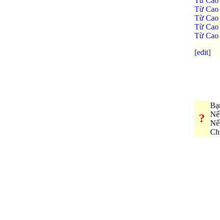
Từ Cao
Từ Cao
Từ Cao 
Từ Cao 
Từ Cao
[edit]
Bạn
Nế
?
Nế
Chú