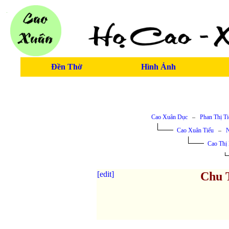
Đền Thờ
Hình Ảnh
Cao Xuân Dục
–
Phan Thị Ti
Cao Xuân Tiếu
–
N
Cao Thị 
[edit]
Chu 