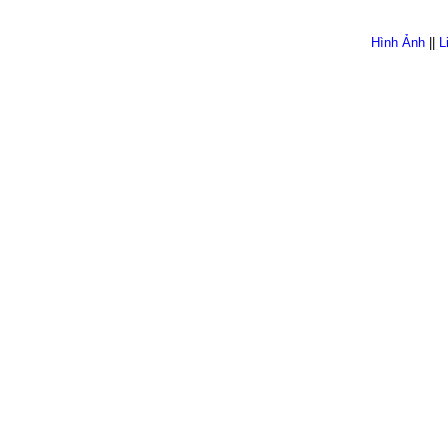
Hình Ảnh
||
L