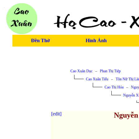
Đền Thờ
Hình Ảnh
Cao Xuân Dục
–
Phan Thị Tiệp
Cao Xuân Tiếu
–
Tôn Nữ Thị Lài
Cao Thị Hóa
–
Nguy
Nguyễn Xu
[edit]
Nguyễn