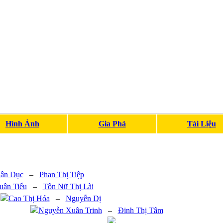
Hình Ảnh
Gia Phả
Tài Liệu
ân Dục
–
Phan Thị Tiệp
uân Tiếu
–
Tôn Nữ Thị Lài
Cao Thị Hóa
–
Nguyễn Dị
Nguyễn Xuân Trinh
–
Đinh Thị Tâm