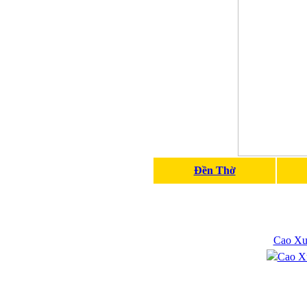
Đền Thờ
Cao Xu
Cao X