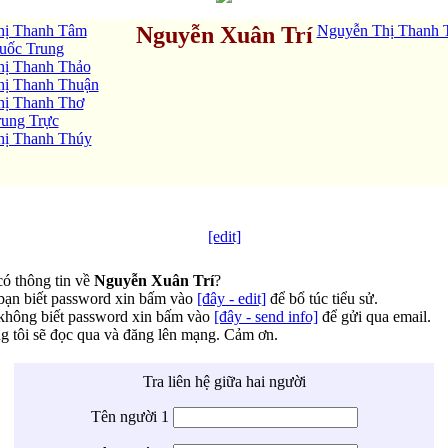
hị Thanh Tâm
Nguyễn Xuân Trí
Nguyễn Thị Thanh 
uốc Trung
ị Thanh Thảo
ị Thanh Thuận
ị Thanh Thơ
ung Trực
hị Thanh Thúy
[edit]
ó thông tin về
Nguyễn Xuân Trí
?
bạn biết password xin bấm vào
[đây - edit]
để bổ túc tiểu sử.
không biết password xin bấm vào
[đây - send info]
để gửi qua email.
 tôi sẽ đọc qua và đăng lên mạng. Cảm ơn.
Tra liên hệ giữa hai người
Tên người 1