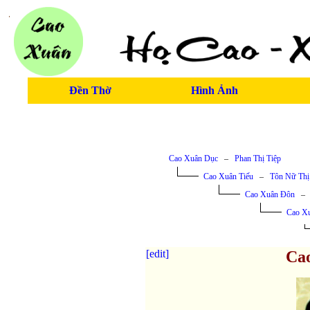
Đền Thờ
Hình Ảnh
Cao Xuân Dục
–
Phan Thị Tiệp
Cao Xuân Tiếu
–
Tôn Nữ Thị
Cao Xuân Đôn
Cao X
[edit]
Ca