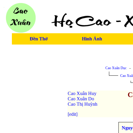
Đền Thờ
Hình Ảnh
Cao Xuân Dục
Cao Xuâ
Cao Xuân Huy
C
Cao Xuân Do
Cao Thị Huỳnh
[edit]
Nguy