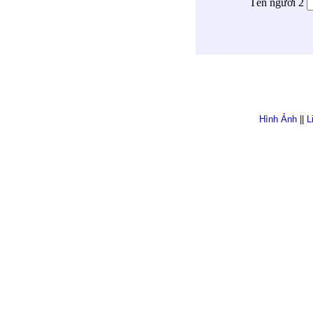
Tên người 2
Hình Ảnh
||
L