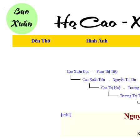
Đền Thờ
Hình Ảnh
Cao Xuân Dục
–
Phan Thị Tiệp
Cao Xuân Tiếu
–
Nguyễn Thị Du
Cao Thị Huệ
–
Trương
Trương Thị 
[edit]
Nguy
K