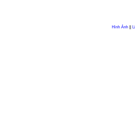
Hình Ảnh
||
L