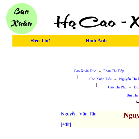
Đền Thờ
Hình Ảnh
Cao Xuân Dục
–
Phan Thị Tiệp
Cao Xuân Tiếu
–
Nguyễn Thị 
Cao Thị Phú
–
Bù
Bùi Thị
Nguyễn Văn Tân
Nguy
[edit]