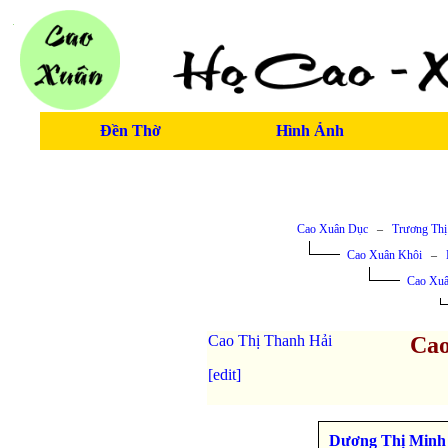
Đền Thờ
Hình Ảnh
Cao Xuân Dục
–
Trương Thị
Cao Xuân Khôi
–
Cao Xu
Cao Thị Thanh Hải
Cao
[edit]
Dương Thị Minh