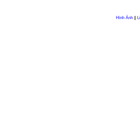
Hình Ảnh
||
L