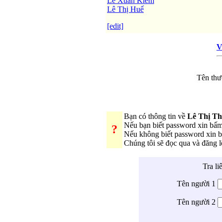
Lê Xuân Kiêm
Lê Thị Huế
[edit]
V
Tên thư
Bạn có thông tin về
Lê Thị T
Nếu bạn biết password xin bấ
?
Nếu không biết password xin
Chúng tôi sẽ đọc qua và đăng 
Tra li
Tên người 1
Tên người 2