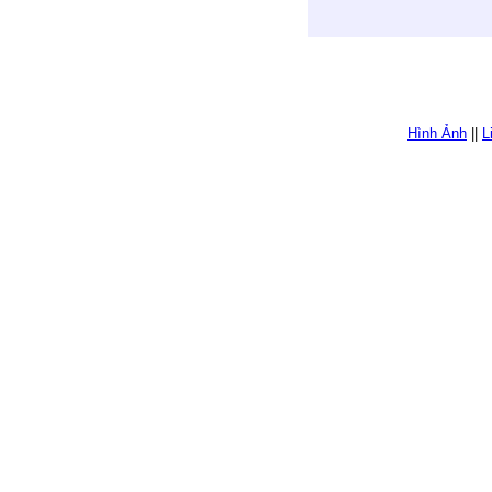
Hình Ảnh
||
L