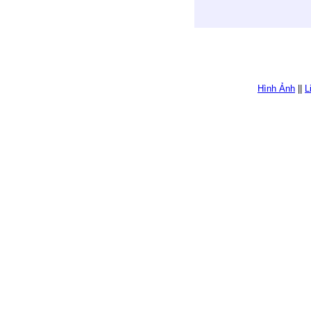
Hình Ảnh
||
L