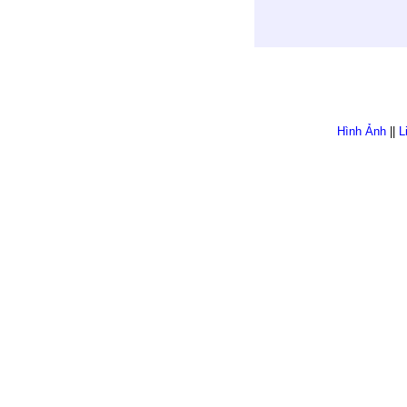
Hình Ảnh
||
L