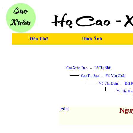
Đền Thờ
Hình Ảnh
Cao Xuân Dục
–
Lê Thị Nhữ
Cao Thị Soa
–
Võ Văn Chấp
Võ Văn Diên
–
Bùi 
Vũ Thị Diệ
[edit]
Ngu