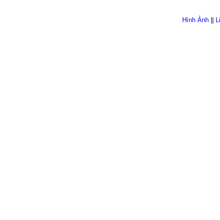
Hình Ảnh
||
L