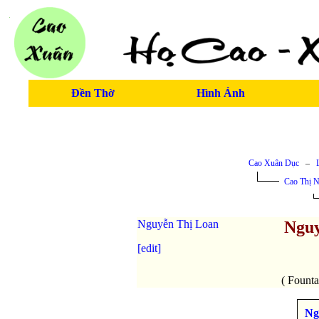
Đền Thờ
Hình Ảnh
Cao Xuân Dục
–
Cao Thị 
Nguyễn Thị Loan
Nguy
[edit]
( Fount
Ng