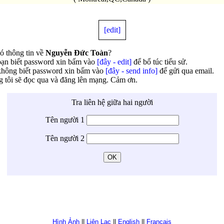
[edit]
ó thông tin về
Nguyễn Đức Toàn
?
ạn biết password xin bấm vào
[đây - edit]
để bổ túc tiểu sử.
hông biết password xin bấm vào
[đây - send info]
để gửi qua email.
 tôi sẽ đọc qua và đăng lên mạng. Cảm ơn.
Tra liên hệ giữa hai người
Tên người 1
Tên người 2
Hình Ảnh
||
Liên Lạc
||
English
||
Français