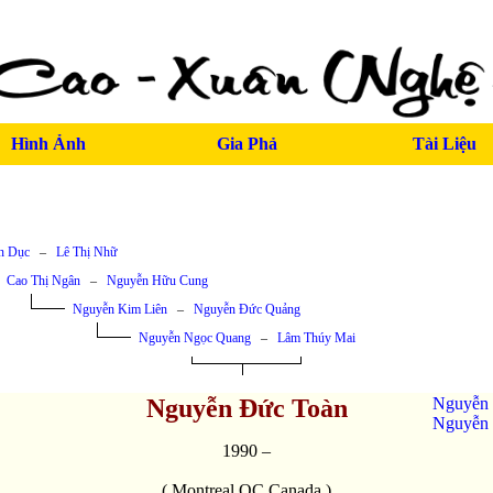
Hình Ảnh
Gia Phả
Tài Liệu
n Dục
–
Lê Thị Nhữ
Cao Thị Ngân
–
Nguyễn Hữu Cung
Nguyễn Kim Liên
–
Nguyễn Đức Quảng
Nguyễn Ngọc Quang
–
Lâm Thúy Mai
Nguyễn Đức Toàn
Nguyễn 
Nguyễn
1990 –
( Montreal,QC,Canada )