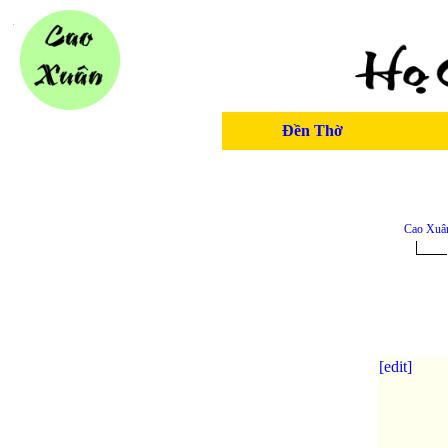
Đền Thờ
Cao Xuâ
[edit]