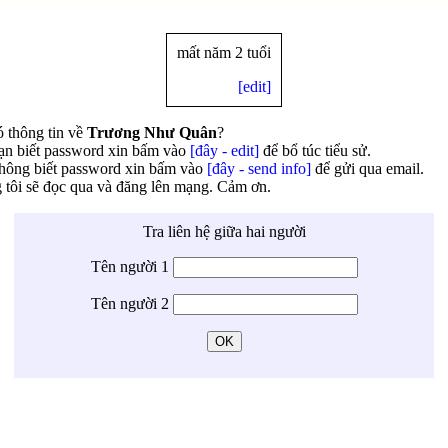
mất năm 2 tuổi
[edit]
 thông tin về
Trương Như Quân
?
ạn biết password xin bấm vào
[đây - edit]
để bổ túc tiểu sử.
hông biết password xin bấm vào
[đây - send info]
để gửi qua email.
tôi sẽ đọc qua và đăng lên mạng. Cảm ơn.
Tra liên hệ giữa hai người
Tên người 1
Tên người 2