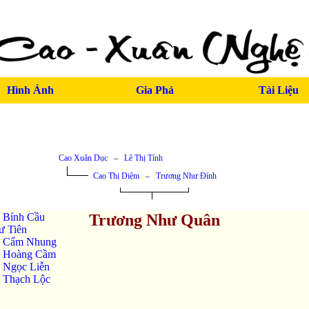
Hình Ảnh
Gia Phả
Tài Liệu
Cao Xuân Dục
–
Lê Thị Tính
Cao Thị Diệm
–
Trương Như Đính
 Bính Cầu
Trương Như Quân
ư Tiên
ị Cẩm Nhung
ị Hoàng Cầm
 Ngọc Liễn
 Thạch Lộc