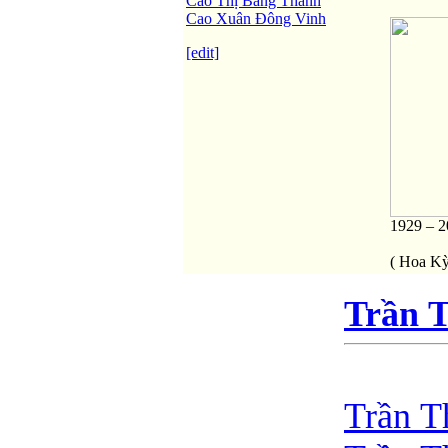
Cao Thị Băng Thanh
Cao Xuân Đông Vinh
[edit]
1929 – 
( Hoa Kỳ
Trần 
Trần T