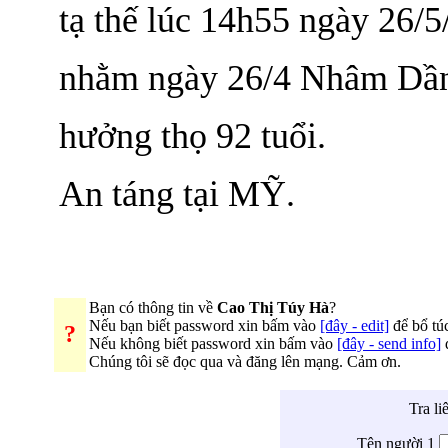
tạ thế lúc 14h55 ngày 26/
nhằm ngày 26/4 Nhâm Dầ
hưởng thọ 92 tuổi.
An táng tại MỸ.
Bạn có thông tin về
Cao Thị Túy Hà
?
Nếu bạn biết password xin bấm vào
[đây - edit]
để bổ túc
?
Nếu không biết password xin bấm vào
[đây - send info]
đ
Chúng tôi sẽ đọc qua và đăng lên mạng. Cảm ơn.
Tra li
Tên người 1