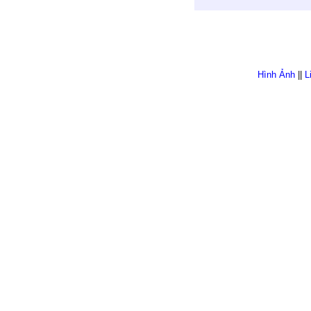
Hình Ảnh
||
L