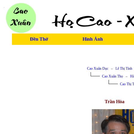
Đền Thờ
Hình Ảnh
Cao Xuân Dục
–
Lê Thị Tính
Cao Xuân Thọ
–
Hà
Cao Thị 
Trần Hòa