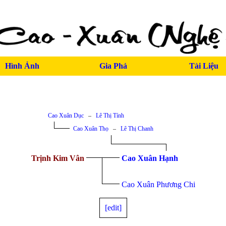
Hình Ảnh
Gia Phả
Tài Liệu
Cao Xuân Dục
–
Lê Thị Tính
Cao Xuân Thọ
–
Lê Thị Chanh
Trịnh Kim Vân
Cao Xuân Hạnh
Cao Xuân Phương Chi
[edit]