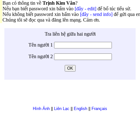
Bạn có thông tin về
Trịnh Kim Vân
?
Nếu bạn biết password xin bấm vào
[đây - edit]
để bổ túc tiểu sử.
Nếu không biết password xin bấm vào
[đây - send info]
để gửi qua em
Chúng tôi sẽ đọc qua và đăng lên mạng. Cảm ơn.
Tra liên hệ giữa hai người
Tên người 1
Tên người 2
Hình Ảnh
||
Liên Lạc
||
English
||
Français