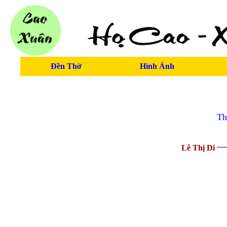
Đền Thờ
Hình Ảnh
Th
Lê Thị Di