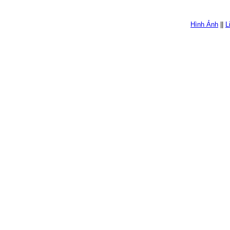
Hình Ảnh
||
L