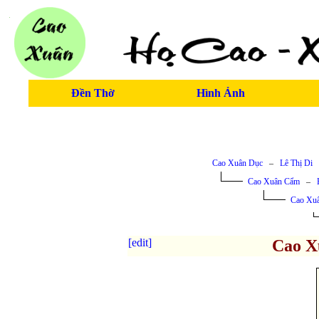
Đền Thờ
Hình Ảnh
Cao Xuân Dục
–
Lê Thị Di
Cao Xuân Cẩm
–
Cao Xu
[edit]
Cao X