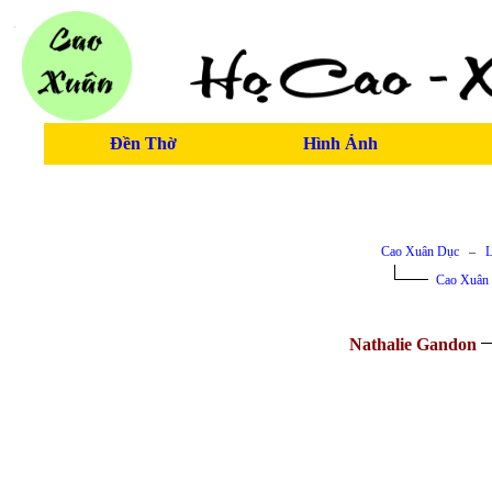
Đền Thờ
Hình Ảnh
Cao Xuân Dục
–
L
Cao Xuân
Nathalie Gandon