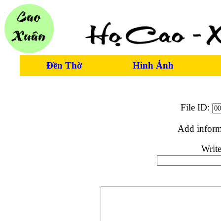
Đền Thờ
Hình Ảnh
File ID:
Add inform
Write