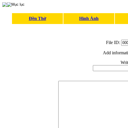
Đền Thờ
Hình Ảnh
File ID:
Add informat
Writ