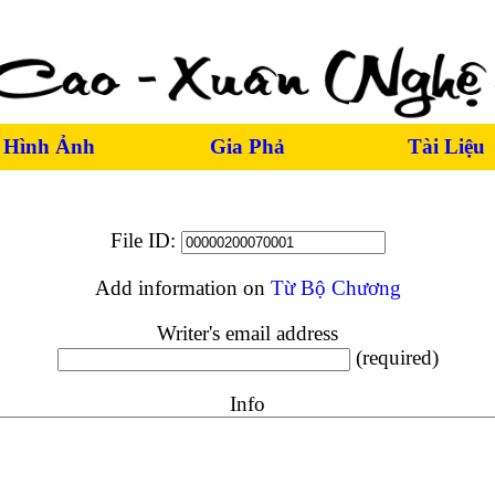
Hình Ảnh
Gia Phả
Tài Liệu
File ID:
Add information on
Từ Bộ Chương
Writer's email address
(required)
Info