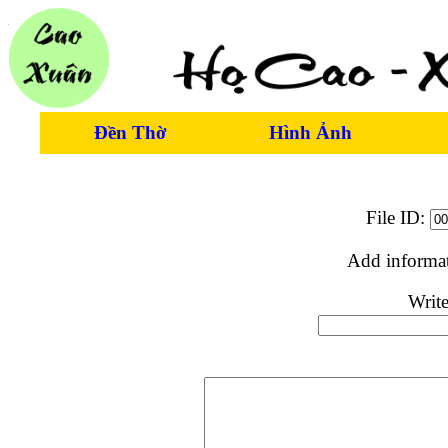
Đền Thờ
Hình Ảnh
File ID:
Add informa
Write