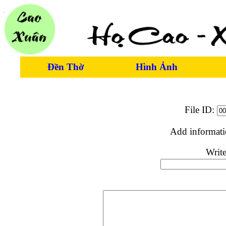
Đền Thờ
Hình Ảnh
File ID:
Add informat
Write