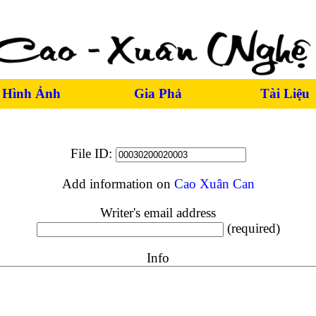
Hình Ảnh
Gia Phả
Tài Liệu
File ID:
Add information on
Cao Xuân Can
Writer's email address
(required)
Info