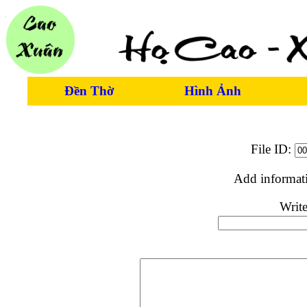
Đền Thờ
Hình Ảnh
File ID:
Add informat
Write