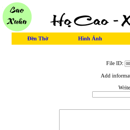
Đền Thờ
Hình Ảnh
File ID:
Add informa
Write