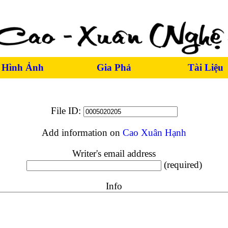
Hình Ảnh
Gia Phả
Tài Liệu
File ID:
Add information on
Cao Xuân Hạnh
Writer's email address
(required)
Info