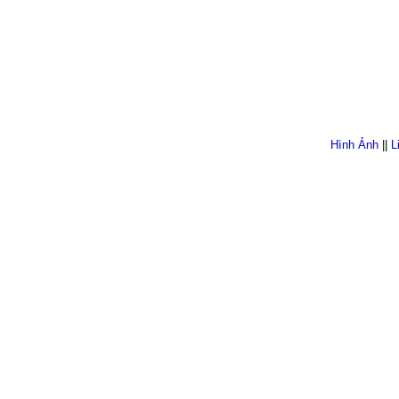
Hình Ảnh
||
L