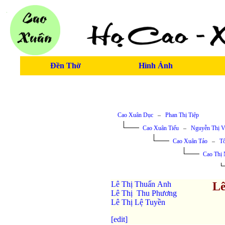
Đền Thờ
Hình Ảnh
Cao Xuân Dục
–
Phan Thị Tiệp
Cao Xuân Tiếu
–
Nguyễn Thị V
Cao Xuân Tảo
–
T
Cao Thị
Lê Thị Thuấn Anh
Lê
Lê Thị Thu Phương
Lê Thị Lệ Tuyền
[edit]