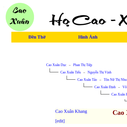
Đền Thờ
Hình Ảnh
Cao Xuân Dục
–
Phan Thị Tiệp
Cao Xuân Tiếu
–
Nguyễn Thị Vịnh
Cao Xuân Tảo
–
Tôn Nữ Thị Nhu
Cao Xuân Định
–
Võ 
Cao Xuân 
Cao Xuân Khang
Cao 
[edit]