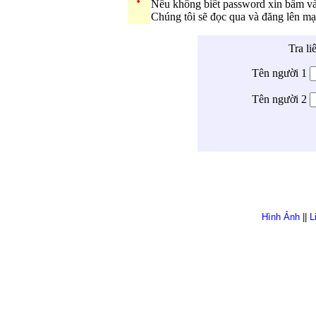
Nếu không biết password xin bấm v
Chúng tôi sẽ đọc qua và đăng lên m
Tra li
Tên người 1
Tên người 2
Hình Ảnh
||
L