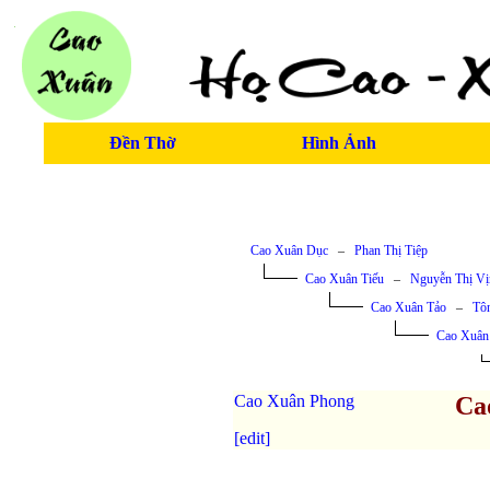
Đền Thờ
Hình Ảnh
Cao Xuân Dục
–
Phan Thị Tiệp
Cao Xuân Tiếu
–
Nguyễn Thị Vị
Cao Xuân Tảo
–
Tô
Cao Xuân
Cao Xuân Phong
Ca
[edit]