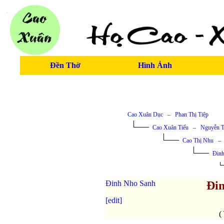
Đền Thờ
Hình Ảnh
Cao Xuân Dục
–
Phan Thị Tiệp
Cao Xuân Tiếu
–
Nguyễn T
Cao Thị Nhu
Đinh
Đinh Nho Sanh
Đi
[edit]
(