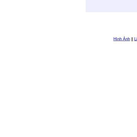
Hình Ảnh
||
L