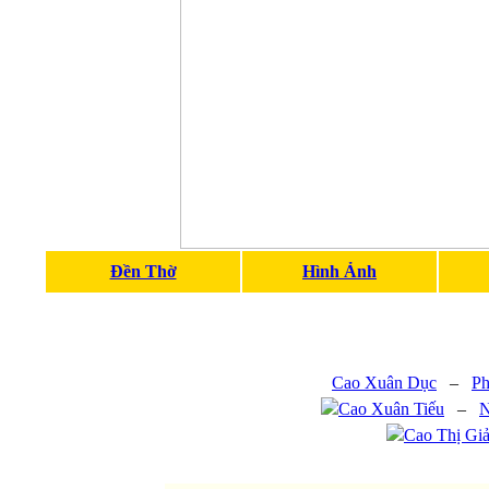
Đền Thờ
Hình Ảnh
Cao Xuân Dục
–
Ph
Cao Xuân Tiếu
–
N
Cao Thị Gi