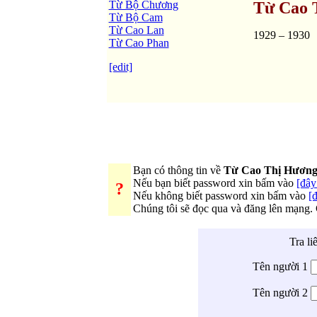
Từ Bộ Chương
Từ Cao 
Từ Bộ Cam
Từ Cao Lan
1929 – 1930
Từ Cao Phan
[edit]
Bạn có thông tin về
Từ Cao Thị Hương
Nếu bạn biết password xin bấm vào
[đây 
?
Nếu không biết password xin bấm vào
[đ
Chúng tôi sẽ đọc qua và đăng lên mạng.
Tra li
Tên người 1
Tên người 2