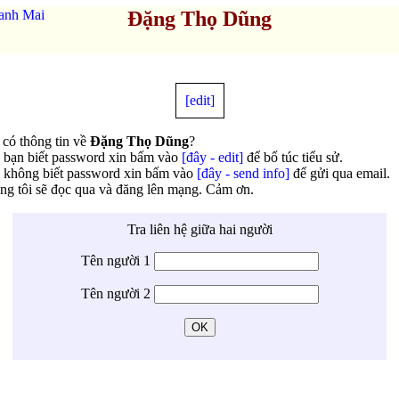
anh Mai
Đặng Thọ Dũng
[edit]
có thông tin về
Đặng Thọ Dũng
?
 bạn biết password xin bấm vào
[đây - edit]
để bổ túc tiểu sử.
 không biết password xin bấm vào
[đây - send info]
để gửi qua email.
ng tôi sẽ đọc qua và đăng lên mạng. Cảm ơn.
Tra liên hệ giữa hai người
Tên người 1
Tên người 2