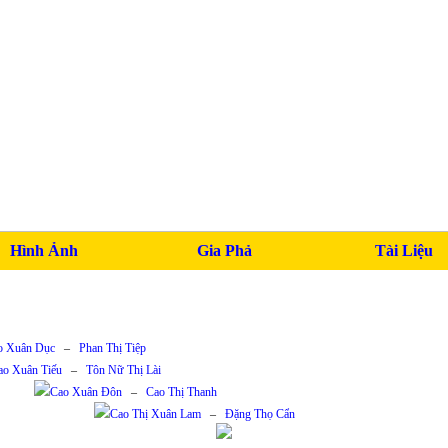
Hình Ảnh
Gia Phả
Tài Liệu
o Xuân Dục
–
Phan Thị Tiệp
ao Xuân Tiếu
–
Tôn Nữ Thị Lài
Cao Xuân Đôn
–
Cao Thị Thanh
Cao Thị Xuân Lam
–
Đặng Thọ Cẩn