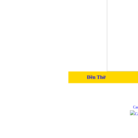
Đền Thờ
Ca
C